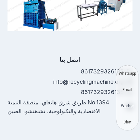
اتصل بنا
8617329326135
Whatsapp
info@recyclingmachine.org
Email
8617329326135
No.1394 طريق شرق هانغاي، منطقة التنمية
Wechat
الاقتصادية والتكنولوجية، تشنغتشو، الصين
Chat