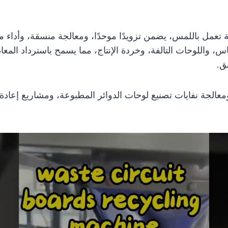
طة نظام PLC مع واجهة شاشة تعمل باللمس، يضمن تزويدًا موحدًا، ومعالجة منس
نحاس، واللوحات التالفة، وخردة الإنتاج، مما يسمح باسترداد المع
ق.
عالجة نفايات تصنيع لوحات الدوائر المطبوعة، ومشاريع إعادة الت