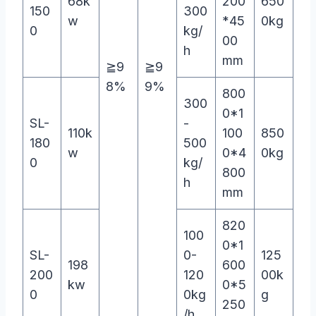
68k
200
650
150
300
w
*45
0kg
0
kg/
00
h
mm
≧9
≧9
8%
9%
800
300
0*1
SL-
-
110k
100
850
180
500
w
0*4
0kg
0
kg/
800
h
mm
820
100
0*1
SL-
0-
125
198
600
200
120
00k
kw
0*5
0
0kg
g
250
/h