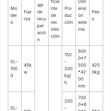
ficie
Dim
aje
Mo
nte
Pro
ensi
Fue
de
Pes
del
de
duc
ón
rza
recu
o
o
rec
ción
exte
per
olec
rna
ació
ción
n
600
150
0*7
SL-
-
45k
500
425
100
200
w
*42
0kg
0
kg/
00
h
mm
700
200
0*8
SL-
-