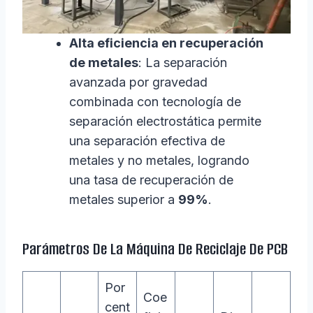
Alta eficiencia en recuperación
de metales
: La separación
avanzada por gravedad
combinada con tecnología de
separación electrostática permite
una separación efectiva de
metales y no metales, logrando
una tasa de recuperación de
metales superior a
99%
.
Parámetros De La Máquina De Reciclaje De PCB
Por
Coe
cent