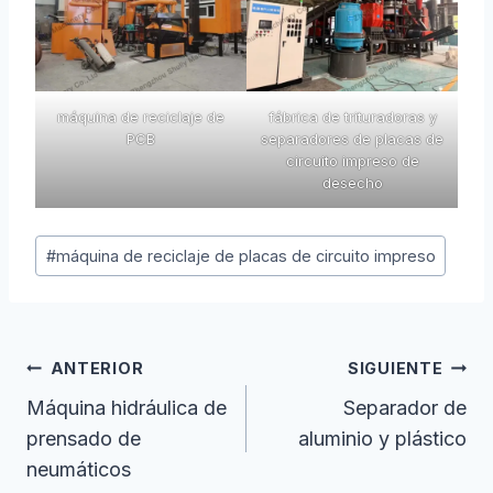
máquina de reciclaje de
fábrica de trituradoras y
PCB
separadores de placas de
circuito impreso de
desecho
Etiquetas
#
máquina de reciclaje de placas de circuito impreso
de
la
entrada:
Navegación
ANTERIOR
SIGUIENTE
De
Máquina hidráulica de
Separador de
prensado de
aluminio y plástico
Entradas
neumáticos