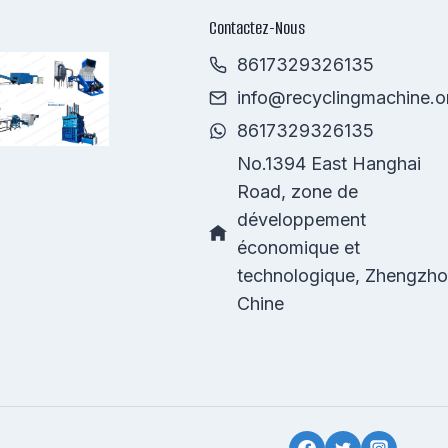
Contactez-Nous
8617329326135
info@recyclingmachine.o
8617329326135
No.1394 East Hanghai
Road, zone de
développement
économique et
technologique, Zhengzho
Chine