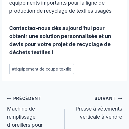
équipements importants pour la ligne de
production de recyclage de textiles usagés.
Contactez-nous dès aujourd'hui pour
obtenir une solution personnalisée et un
devis pour votre projet de recyclage de
déchets textiles !
Étiquettes
#
équipement de coupe textile
de
la
publication :
Navigation
PRÉCÉDENT
SUIVANT
De
Machine de
Presse à vêtements
remplissage
verticale à vendre
L’article
d'oreillers pour