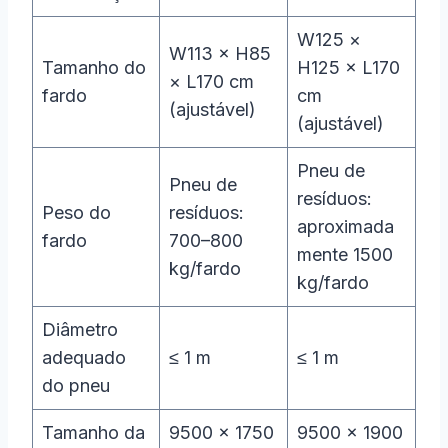
W125 ×
W113 × H85
Tamanho do
H125 × L170
× L170 cm
fardo
cm
(ajustável)
(ajustável)
Pneu de
Pneu de
resíduos:
Peso do
resíduos:
aproximada
fardo
700–800
mente 1500
kg/fardo
kg/fardo
Diâmetro
adequado
≤ 1 m
≤ 1 m
do pneu
Tamanho da
9500 × 1750
9500 × 1900