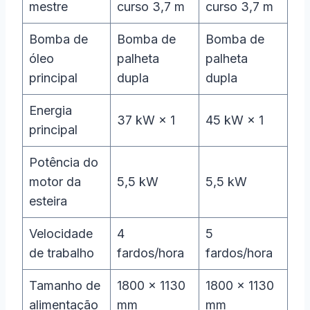
mestre
curso 3,7 m
curso 3,7 m
Bomba de
Bomba de
Bomba de
óleo
palheta
palheta
principal
dupla
dupla
Energia
37 kW × 1
45 kW × 1
principal
Potência do
motor da
5,5 kW
5,5 kW
esteira
Velocidade
4
5
de trabalho
fardos/hora
fardos/hora
Tamanho de
1800 × 1130
1800 × 1130
alimentação
mm
mm