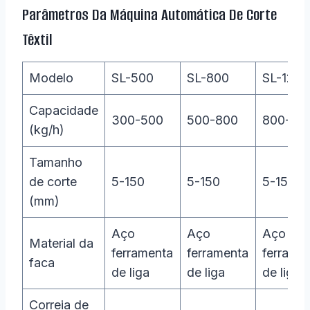
Parâmetros Da Máquina Automática De Corte
Têxtil
Modelo
SL-500
SL-800
SL-1200
Capacidade
300-500
500-800
800-12
(kg/h)
Tamanho
de corte
5-150
5-150
5-150
(mm)
Aço
Aço
Aço
Material da
ferramenta
ferramenta
ferrame
faca
de liga
de liga
de liga
Correia de