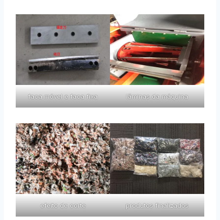
faca móvel e faca fixa
lâminas da máquina
efeito de corte
produtos finalizados