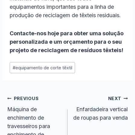
equipamentos importantes para a linha de
produção de reciclagem de têxteis residuais.
Contacte-nos hoje para obter uma solução
personalizada e um orçamento para o seu
projeto de reciclagem de resíduos têxteis!
Post
#
equipamento de corte têxtil
Tags:
Navegação
PREVIOUS
NEXT
De
Máquina de
Enfardadeira vertical
enchimento de
de roupas para venda
Artigos
travesseiros para
enchimento de