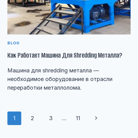
BLOG
Как Работает Машина Для Shredding Металла?
Машина для shredding металла —
необходимое оборудование в отрасли
переработки металлолома.
Навигация
Следующая
1
2
3
…
11
По
страница