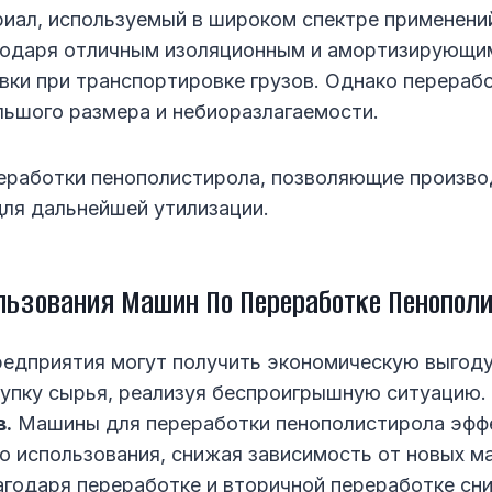
ал, используемый в широком спектре применений,
агодаря отличным изоляционным и амортизирующи
овки при транспортировке грузов. Однако перера
льшого размера и небиоразлагаемости.
еработки пенополистирола, позволяющие произво
ля дальнейшей утилизации.
льзования Машин По Переработке Пенопол
едприятия могут получить экономическую выгоду 
купку сырья, реализуя беспроигрышную ситуацию.
в.
Машины для переработки пенополистирола эфф
о использования, снижая зависимость от новых м
годаря переработке и вторичной переработке сн