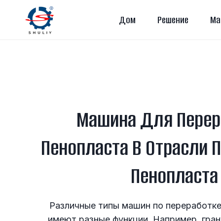
Перейти
Дом
Решение
Ма
к
содержимому
Машина Для Перер
Пенопласта В Отрасли 
Пенопласта
Различные типы машин по переработк
имеют разные функции. Например, гра