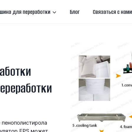
шина для переработки
Блог
Связаться с нами
аботки
Переработки
е пенополистирола
нулятор EPS может