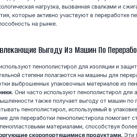
ологическая нагрузка, вызванная свалками и сжиг
ия, которые активно участвуют в переработке пе
пособность на рынке.
звлекающие Выгоду Из Машин По Перерабо
спользуют пенополистирол для изоляции и защит
ительной степени полагаются на машины для пере
отки выброшенных упаковочных материалов из пен
ники.
Они часто используют пенополистирол для 
мышленности также получает выгоду от машин по 
тывать пенополистирол, используемый в упаковке
ие для переработки пенополистирола помогает с
пенопластовыми материалами, способствуя более
торгующие скоропортящимися продуктами.
Эти 