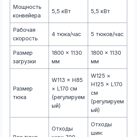
Мощность
5,5 кВт
5,5 кВт
конвейера
Рабочая
4 тюка/час
5 тюков/час
скорость
Размер
1800 × 1130
1800 × 1130
загрузки
мм
мм
W125 ×
W113 × H85
H125 × L170
Размер
× L170 см
см
тюка
(регулируем
(регулируем
ый)
ый)
Отходы
Отходы
шин: