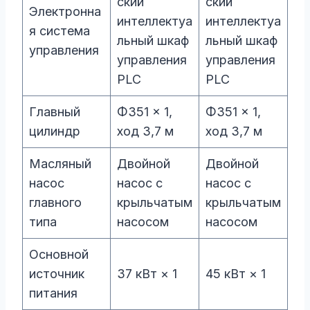
ский
ский
Электронна
интеллектуа
интеллектуа
я система
льный шкаф
льный шкаф
управления
управления
управления
PLC
PLC
Главный
Φ351 × 1,
Φ351 × 1,
цилиндр
ход 3,7 м
ход 3,7 м
Масляный
Двойной
Двойной
насос
насос с
насос с
главного
крыльчатым
крыльчатым
типа
насосом
насосом
Основной
источник
37 кВт × 1
45 кВт × 1
питания