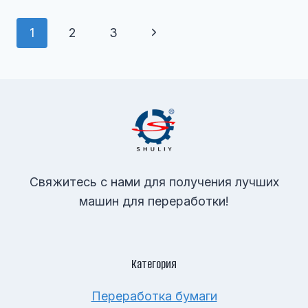
Навигация
Следующая
1
2
3
По
страница
Страницам
Свяжитесь с нами для получения лучших
машин для переработки!
Категория
Переработка бумаги