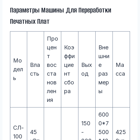
Параметры Машины Для Переработки
Печатных Плат
Про
цен
Коэ
Вне
т
ффи
шни
Мо
Вла
вос
цие
Вых
е
Ма
дел
сть
ста
нт
од
раз
сса
ь
нов
сбо
мер
лен
ра
ы
ия
600
150
0*7
СЛ-
45
-
500
425
100