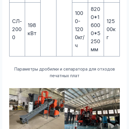
820
100
0*1
СЛ-
0-
125
198
600
200
120
00к
кВт
0*5
0
0кг/
г
250
ч
мм
Параметры дробилки и сепаратора для отходов
печатных плат