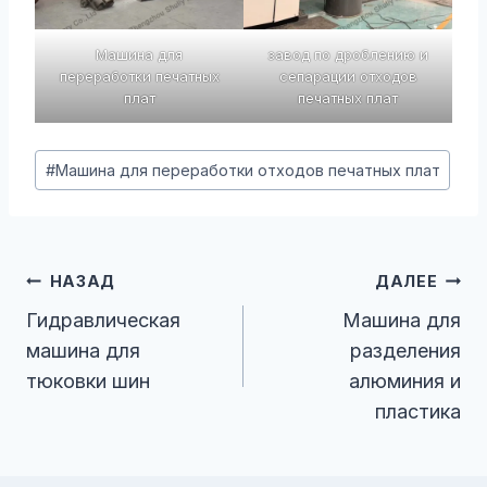
Машина для
завод по дроблению и
переработки печатных
сепарации отходов
плат
печатных плат
Метки
#
Машина для переработки отходов печатных плат
записи:
Навигация
НАЗАД
ДАЛЕЕ
По
Гидравлическая
Машина для
машина для
разделения
Записям
тюковки шин
алюминия и
пластика