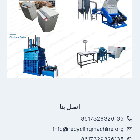
Whatsapp
اتصل بنا
Email
8617329326135
info@recyclingmachine.org
Wechat
8617329326135