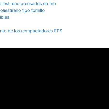
stireno prensados ​​en frío
estireno tipo tornillo
ibles
ento de los compactadores EPS