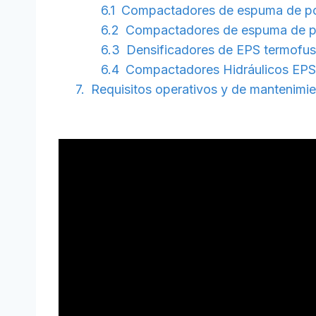
Compactadores de espuma de polie
Compactadores de espuma de poli
Densificadores de EPS termofus
Compactadores Hidráulicos EPS
Requisitos operativos y de mantenimi