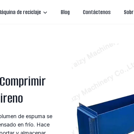
áquina de reciclaje
Blog
Contáctenos
Sobr
 Comprimir
ireno
volumen de espuma se
ensado en frío. Hace
portar y almacenar.