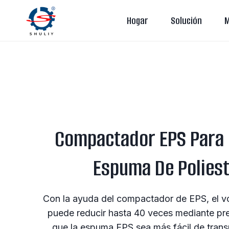
Saltar
Hogar
Solución
M
al
contenido
Compactador EPS Para
Espuma De Poliest
Con la ayuda del compactador de EPS, el 
puede reducir hasta 40 veces mediante pr
que la espuma EPS sea más fácil de trans