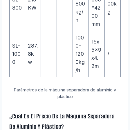
800
00k
800
KW
*42
kg/
g
00
h
mm
100
16x
SL-
287.
0-
5x9
100
8k
120
/
x4.
0
w
0kg
2m
/h
Parámetros de la máquina separadora de aluminio y
plástico
¿Cuál Es El Precio De La Máquina Separadora
De Aluminio Y Plástico?