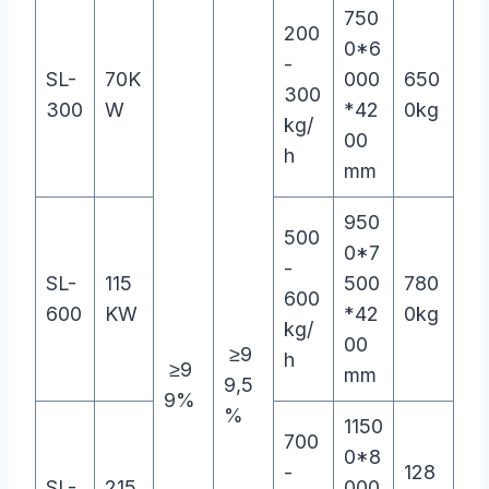
750
200
0*6
-
SL-
70K
000
650
300
300
W
*42
0kg
kg/
00
h
mm
950
500
0*7
-
SL-
115
500
780
600
600
KW
*42
0kg
kg/
00
≥9
h
≥9
mm
9,5
9%
%
1150
700
0*8
-
128
SL-
215
000