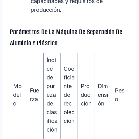
capacidades y requisitos de
producción.
Parámetros De La Máquina De Separación De
Aluminio Y Plástico
Índi
ce
Coe
de
ficie
Mo
pur
nte
Pro
Dim
Fue
Pes
del
eza
de
duc
ensi
rza
o
o
de
rec
ción
ón
clas
olec
ifica
ción
ción