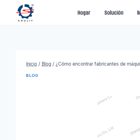
Saltar
Hogar
Solución
M
al
contenido
Inicio
/
Blog
/
¿Cómo encontrar fabricantes de máqui
BLOG