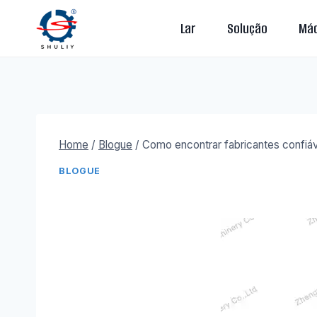
Skip
Lar
Solução
Máq
to
content
Home
/
Blogue
/
Como encontrar fabricantes confiáv
BLOGUE