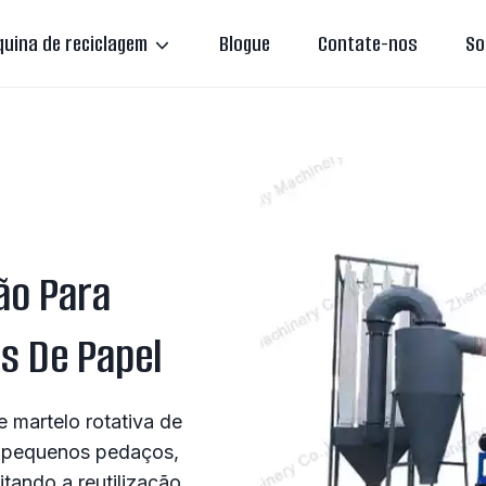
uina de reciclagem
Blogue
Contate-nos
So
ão Para
s De Papel
e martelo rotativa de
em pequenos pedaços,
tando a reutilização.