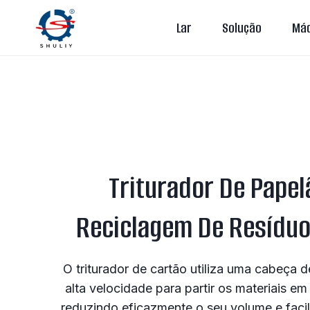
Skip
Lar
Solução
Máq
to
content
Triturador De Papel
Reciclagem De Resíduo
O triturador de cartão utiliza uma cabeça d
alta velocidade para partir os materiais 
reduzindo eficazmente o seu volume e facili