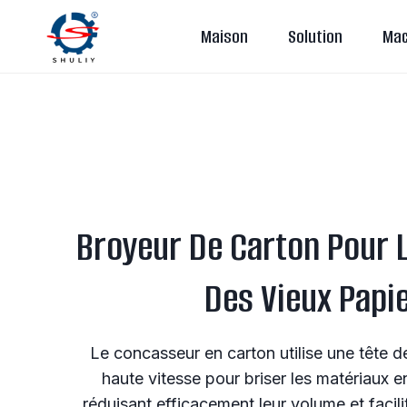
Aller
Maison
Solution
Mac
au
contenu
Broyeur De Carton Pour 
Des Vieux Papi
Le concasseur en carton utilise une tête d
haute vitesse pour briser les matériaux e
réduisant efficacement leur volume et facilita