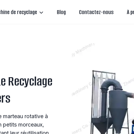
hine de recyclage
Blog
Contactez-nous
À p
Le Recyclage
ers
e marteau rotative à
n petits morceaux,
nt leur réutilisation.