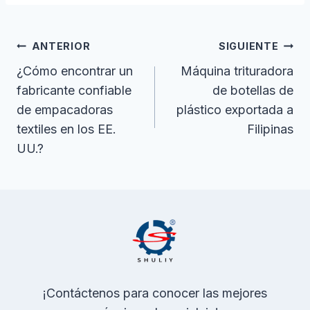
la
entrada:
Navegación
ANTERIOR
SIGUIENTE
De
¿Cómo encontrar un
Máquina trituradora
fabricante confiable
de botellas de
Entradas
de empacadoras
plástico exportada a
textiles en los EE.
Filipinas
UU.?
¡Contáctenos para conocer las mejores