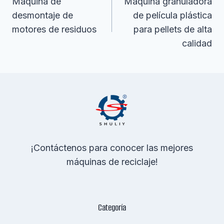
De
Máquina de
Máquina granuladora
desmontaje de
de película plástica
Entradas
motores de residuos
para pellets de alta
calidad
¡Contáctenos para conocer las mejores
máquinas de reciclaje!
Categoría