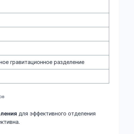
ное гравитационное разделение
ов
еления
для эффективного отделения
ективна.