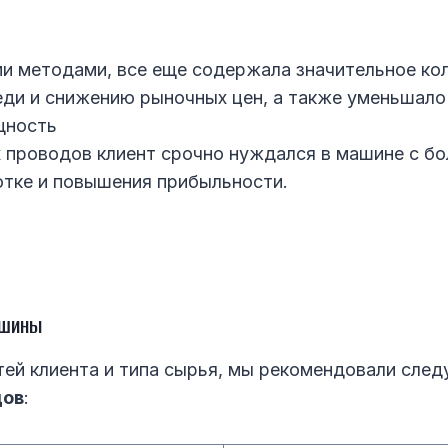
и методами, все еще содержала значительное кол
еди и снижению рыночных цен, а также уменьшал
щность
 проводов клиент срочно нуждался в машине с б
отке и повышения прибыльности.
ашины
тей клиента и типа сырья, мы рекомендовали сл
дов
: