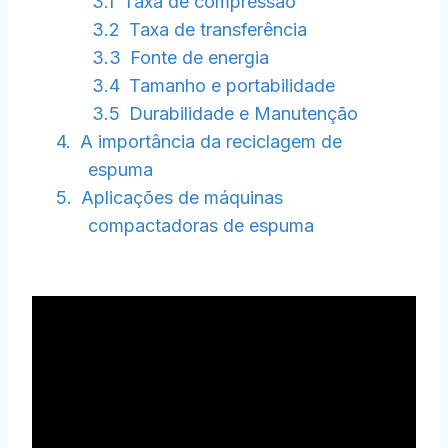
Taxa de compressão
Taxa de transferência
Fonte de energia
Tamanho e portabilidade
Durabilidade e Manutenção
A importância da reciclagem de
espuma
Aplicações de máquinas
compactadoras de espuma