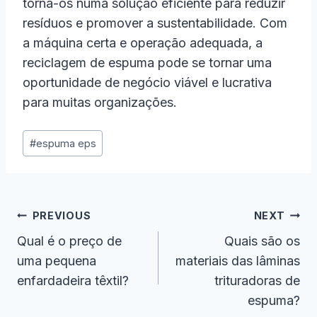
torna-os numa solução eficiente para reduzir
resíduos e promover a sustentabilidade. Com
a máquina certa e operação adequada, a
reciclagem de espuma pode se tornar uma
oportunidade de negócio viável e lucrativa
para muitas organizações.
Post
#
espuma eps
Tags:
Navegação
PREVIOUS
NEXT
De
Qual é o preço de
Quais são os
uma pequena
materiais das lâminas
Artigos
enfardadeira têxtil?
trituradoras de
espuma?