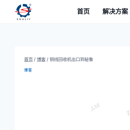
跳
首页
解决方案
到
内
容
首页
/
博客
/
铜线回收机出口到秘鲁
博客