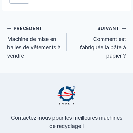
de
la
publication :
Navigation
PRÉCÉDENT
SUIVANT
De
Machine de mise en
Comment est
balles de vêtements à
fabriquée la pâte à
L’article
vendre
papier ?
Contactez-nous pour les meilleures machines
de recyclage !