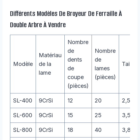
Différents Modèles De Broyeur De Ferraille À
Double Arbre À Vendre
Nombre
de
Nombre
Matériau
dents
de
Modèle
de la
Taille
de
lames
lame
coupe
(pièces)
(pièces)
SL-400
9CrSi
12
20
2,5×1,
SL-600
9CrSi
15
25
3,5×1,
SL-800
9CrSi
18
40
3,8×1,