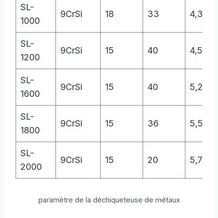
SL-
9CrSi
18
33
4,3×1,
1000
SL-
9CrSi
15
40
4,5×1,
1200
SL-
9CrSi
15
40
5,2×1,
1600
SL-
9CrSi
15
36
5,5×1,
1800
SL-
9CrSi
15
20
5,7×1,
2000
paramètre de la déchiqueteuse de métaux