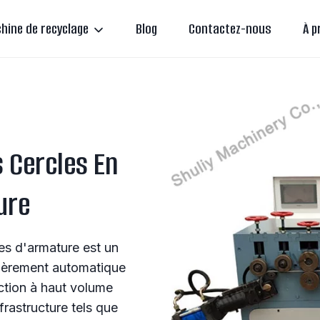
hine de recyclage
Blog
Contactez-nous
À p
 Cercles En
ure
es d'armature est un
tièrement automatique
ction à haut volume
rastructure tels que