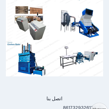
اتصل بنا
8617329326135