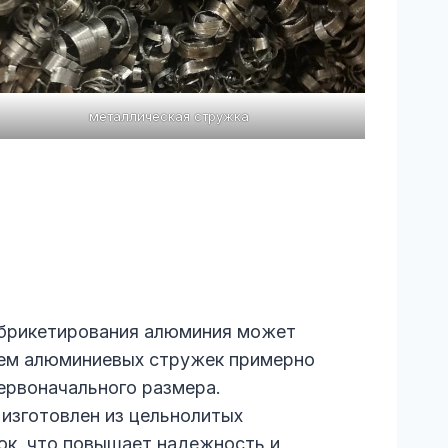
металлическая стружка
 брикетирования алюминия может
ем алюминиевых стружек примерно
 первоначального размера.
изготовлен из цельнолитых
ок, что повышает надежность и