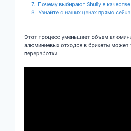
Почему выбирают Shuliy в качеств
Узнайте о наших ценах прямо сейча
Этот процесс уменьшает объем алюминие
алюминиевых отходов в брикеты может т
переработки.