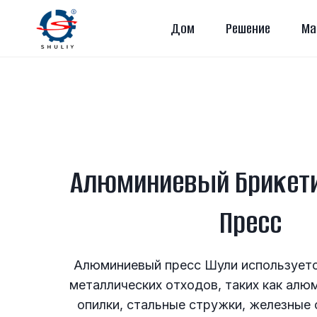
Перейти
Дом
Решение
Ма
к
содержимому
Алюминиевый Брикет
Пресс
Алюминиевый пресс Шули используетс
металлических отходов, таких как алю
опилки, стальные стружки, железные 