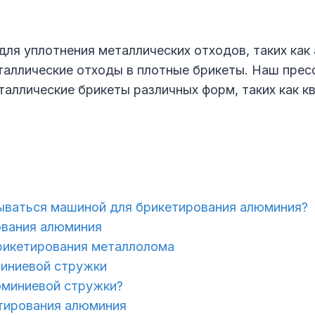
ля уплотнения металлических отходов, таких как
таллические отходы в плотные брикеты. Наш пре
ллические брикеты различных форм, таких как квад
ываться машиной для брикетирования алюминия?
ования алюминия
рикетирования металлолома
иниевой стружки
юминиевой стружки?
етирования алюминия