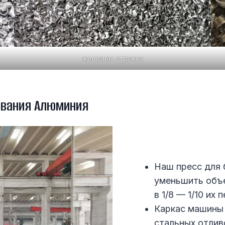
железная стружка
ования Алюминия
Наш пресс для
уменьшить объ
в 1/8 — 1/10 их
Каркас машины 
стальных отлив