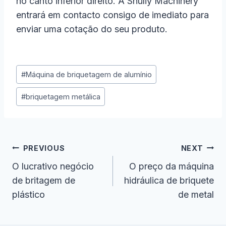
no canto inferior direito. A Shuliy Machinery
entrará em contacto consigo de imediato para
enviar uma cotação do seu produto.
Post
#
Máquina de briquetagem de alumínio
Tags:
#
briquetagem metálica
Navegação
PREVIOUS
NEXT
De
O lucrativo negócio
O preço da máquina
de britagem de
hidráulica de briquete
Artigos
plástico
de metal