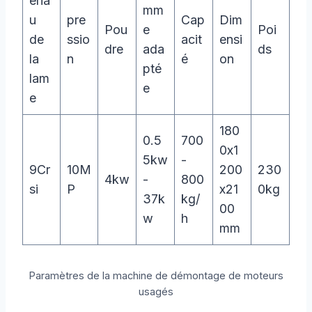
éria
mm
u
pre
Cap
Dim
Pou
e
Poi
de
ssio
acit
ensi
dre
ada
ds
la
n
é
on
pté
lam
e
e
180
0.5
700
0x1
5kw
-
9Cr
10M
200
230
4kw
-
800
si
P
x21
0kg
37k
kg/
00
w
h
mm
Paramètres de la machine de démontage de moteurs
usagés