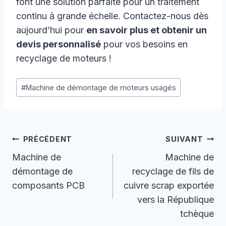
font une solution parfaite pour un traitement
continu à grande échelle. Contactez-nous dès
aujourd’hui pour
en savoir plus et obtenir un
devis personnalisé
pour vos besoins en
recyclage de moteurs !
Étiquettes
#
Machine de démontage de moteurs usagés
de
la
publication :
Navigation
PRÉCÉDENT
SUIVANT
De
Machine de
Machine de
démontage de
recyclage de fils de
L’article
composants PCB
cuivre scrap exportée
vers la République
tchèque