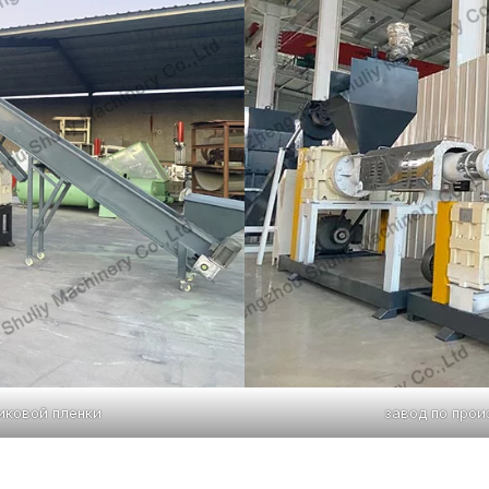
иковой пленки
завод по прои