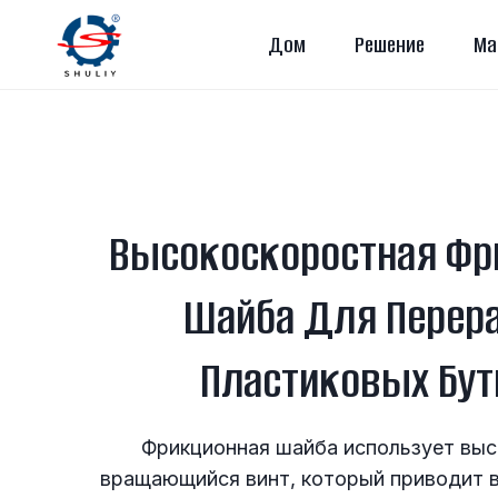
Перейти
Дом
Решение
Ма
к
содержимому
Высокоскоростная Фр
Шайба Для Перер
Пластиковых Бу
Фрикционная шайба использует вы
вращающийся винт, который приводит 