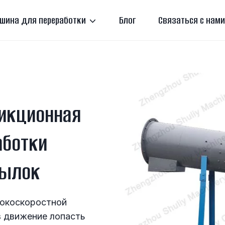
шина для переработки
Блог
Связаться с нами
икционная
аботки
тылок
сокоскоростной
в движение лопасть