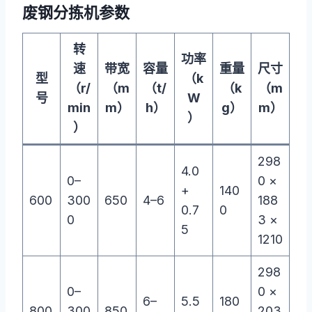
废钢分拣机参数
转
功率
速
带宽
容量
重量
尺寸
型
（k
（r/
（m
（t/
（k
（m
号
W
min
m）
h）
g）
m）
）
）
298
4.0
0–
0 ×
+
140
600
300
650
4–6
188
0.7
0
0
3 ×
5
1210
298
0–
0 ×
6–
5.5
180
800
300
850
203