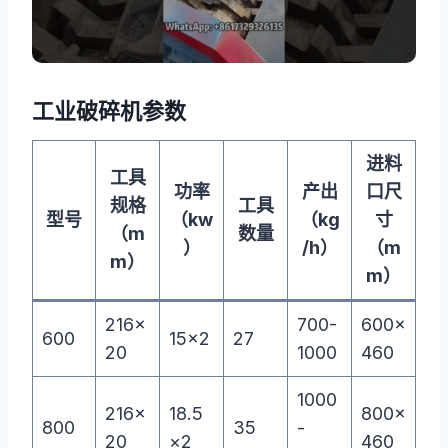
工业破碎机参数
进料
工具
功率
产出
口尺
规格
工具
型号
（kw
（kg
寸
（m
数量
）
/h）
（m
m）
m）
216×
700-
600×
600
15×2
27
20
1000
460
1000
216×
18.5
800×
800
35
-
20
×2
460