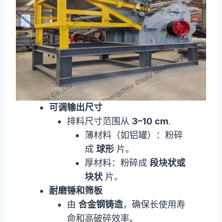
可调输出尺寸
排料尺寸范围从
3–10 cm
.
薄材料（如铝罐）：粉碎
成
球形
片。
厚材料：粉碎成
段块状或
块状
片。
耐磨锤和筛板
由
合金钢铸造
，确保长使用寿
命和高破碎效率。