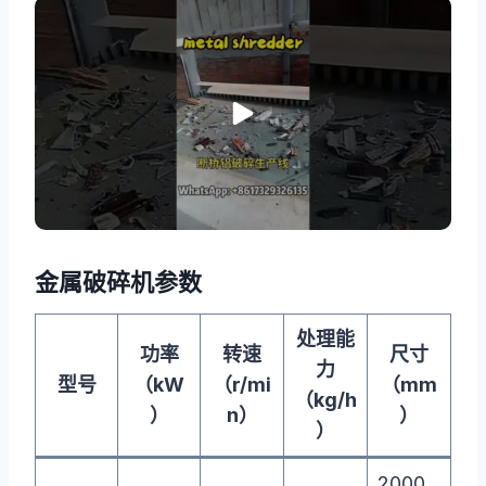
金属破碎机参数
处理能
功率
转速
尺寸
力
型号
（kW
（r/mi
（mm
（kg/h
）
n）
）
）
2000