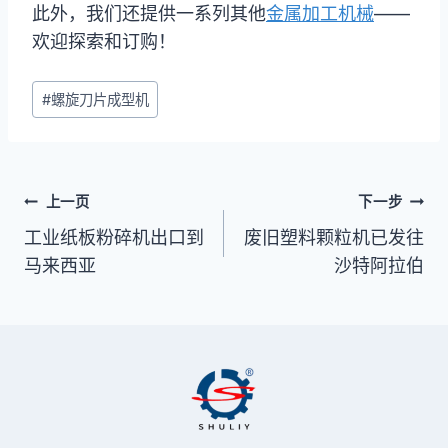
此外，我们还提供一系列其他
金属加工机械
——
欢迎探索和订购！
文
#
螺旋刀片成型机
章
标
签：
文
上一页
下一步
章
工业纸板粉碎机出口到
废旧塑料颗粒机已发往
马来西亚
沙特阿拉伯
导
航