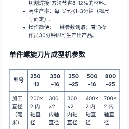
切割焊接”方法节省8–12%的材料。
高生产率：每飞行器1–3分钟（视尺
寸而定）。
操作简便：一键参数调取；普通操
作员30分钟即可生产出产品。
单件螺旋刀片成型机参数
250–
350
350
500
800
型号
12
–16
–25
–16
–25
加工
200×
300
300
400×
700×
直径
2 内
×2
×2
2 内
2 内
（毫
轴直
内轴
内轴
轴直
轴直
米）
径
直径
直径
径
径