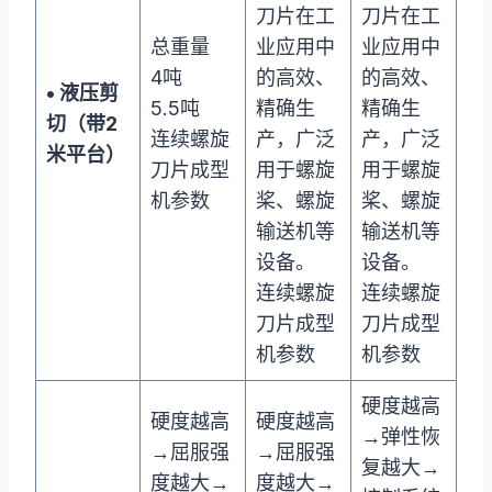
刀片在工
刀片在工
总重量
业应用中
业应用中
4吨
的高效、
的高效、
• 液压剪
5.5吨
精确生
精确生
切（带2
连续螺旋
产，广泛
产，广泛
米平台）
刀片成型
用于螺旋
用于螺旋
机参数
桨、螺旋
桨、螺旋
输送机等
输送机等
设备。
设备。
连续螺旋
连续螺旋
刀片成型
刀片成型
机参数
机参数
硬度越高
硬度越高
硬度越高
→弹性恢
→屈服强
→屈服强
复越大→
度越大→
度越大→