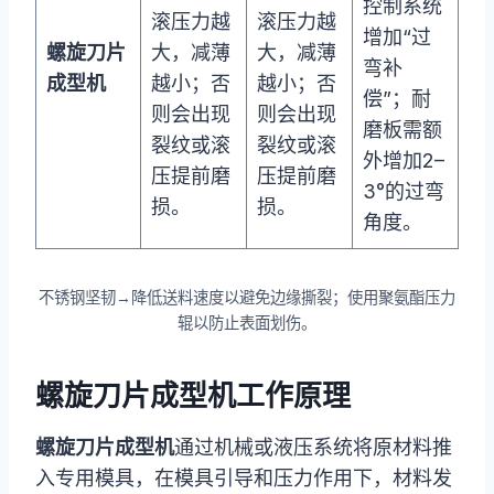
控制系统
滚压力越
滚压力越
增加“过
螺旋刀片
大，减薄
大，减薄
弯补
成型机
越小；否
越小；否
偿”；耐
则会出现
则会出现
磨板需额
裂纹或滚
裂纹或滚
外增加2–
压提前磨
压提前磨
3°的过弯
损。
损。
角度。
不锈钢坚韧→降低送料速度以避免边缘撕裂；使用聚氨酯压力
辊以防止表面划伤。
螺旋刀片成型机工作原理
螺旋刀片成型机
通过机械或液压系统将原材料推
入专用模具，在模具引导和压力作用下，材料发