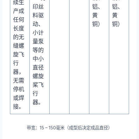
续生
印丝
铝、
铝、
产成
料驱
黄
黄
任何
动、
铜）
铜）
长度
小计
的无
量泵
缝螺
等的
旋飞
中小
行
直径
器，
螺旋
无需
桨飞
停机
行
或焊
器。
接。
带宽：15 – 150毫米（成型后决定成品直径）