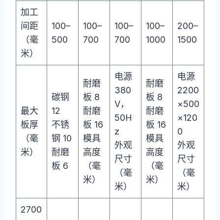
加工
间距
100–
100–
100–
100–
200–
（毫
500
700
700
1000
1500
米）
电源
电源
耐磨
耐磨
380
2200
碳钢
板 8
板 8
V，
×500
最大
12
耐磨
耐磨
50H
×120
板厚
不锈
板 16
板 16
z
0
（毫
钢 10
模具
模具
外观
外观
米）
耐磨
高度
高度
尺寸
尺寸
板 6
（毫
（毫
（毫
（毫
米）
米）
米）
米）
2700