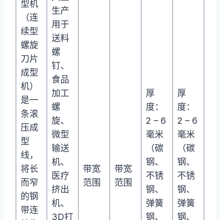
型机
生产
（连
用于
续型
送料
螺旋
螺
刀片
钉、
成型
食品
机）
加工
厚
厚
是一
螺
度：
度：
条滚
旋、
2 – 6
2 – 6
压成
微型
毫米
毫米
型
输送
（碳
（碳
线，
机、
钢、
钢、
将长
带宽
带宽
医疗
不锈
不锈
而窄
范围
范围
挤出
钢、
钢、
的钢
机、
弹簧
弹簧
带连
3D打
钢、
钢、